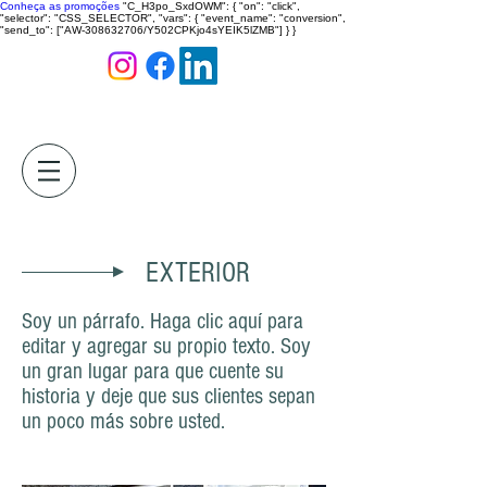
Conheça as promoções
"C_H3po_SxdOWM": { "on": "click",
"selector": "CSS_SELECTOR", "vars": { "event_name": "conversion",
"send_to": ["AW-308632706/Y502CPKjo4sYEIK5lZMB"] } }
EXTERIOR
Soy un párrafo. Haga clic aquí para
editar y agregar su propio texto. Soy
un gran lugar para que cuente su
historia y deje que sus clientes sepan
un poco más sobre usted.