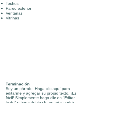
Techos
Pared exterior
Ventanas
Vitrinas
Terminación
Soy un párrafo. Haga clic aquí para
editarme y agregar su propio texto. ¡Es
fácil! Simplemente haga clic en "Editar
texto" o haga doble clic en mí y podrá
agregar su propio contenido.
Equipo de ventas
vendas@rodafuso.com.br