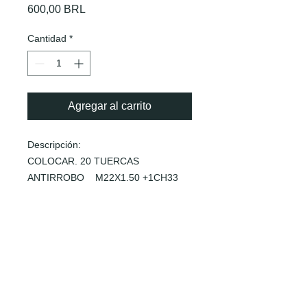
Precio
600,00 BRL
Cantidad
*
Agregar al carrito
Descripción:
COLOCAR. 20 TUERCAS
ANTIRROBO M22X1.50 +1CH33
Mediciones:
M22X1,50 +1CH33
Solicitud:
FORD IVECO