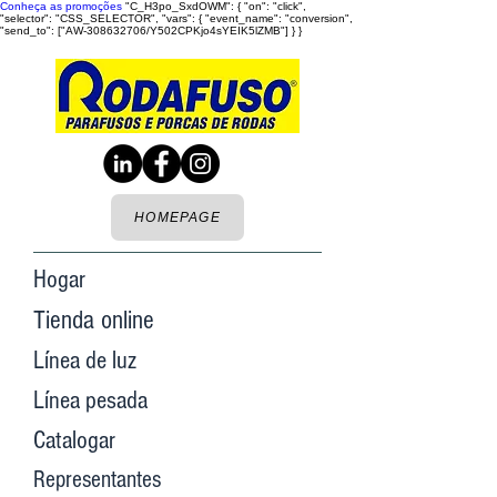
Conheça as promoções
"C_H3po_SxdOWM": { "on": "click",
"selector": "CSS_SELECTOR", "vars": { "event_name": "conversion",
"send_to": ["AW-308632706/Y502CPKjo4sYEIK5lZMB"] } }
HOMEPAGE
Hogar
Tienda online
Línea de luz
Línea pesada
Catalogar
Representantes