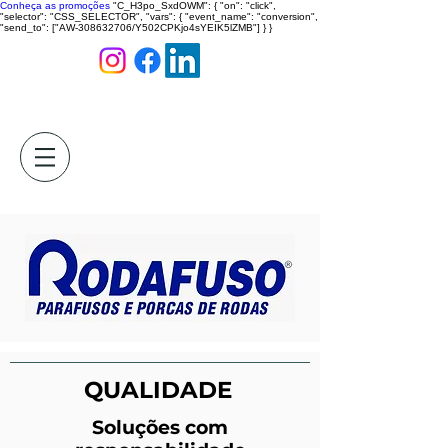
Conheça as promoções
"C_H3po_SxdOWM": { "on": "click",
"selector": "CSS_SELECTOR", "vars": { "event_name": "conversion",
"send_to": ["AW-308632706/Y502CPKjo4sYEIK5lZMB"] } }
QUALIDADE
Soluções com