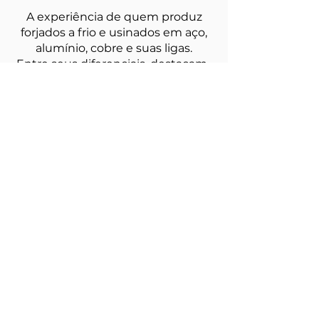
A experiência de quem produz
forjados a frio e usinados em aço,
alumínio, cobre e suas ligas.
Entre seus diferenciais, destacam-
se a experiência e o
aprimoramento conquistado ao
longo dos anos, fatores que
proporcionaram à Esperança o
status de referência na fabricação
de peças forjadas a frio e usinados
de precisão.
Desenvolvendo peças sob
encomenda para as mais diversas
finalidades em escala industrial,
utiliza-se dos mais modernos
equipamentos a serviço de uma
equipe que cultiva, há mais de 4
décadas, dedicação ao ramo de
forjados a frio.